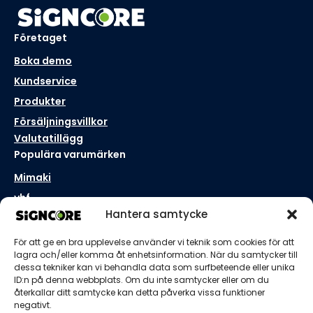
Företaget
Boka demo
Kundservice
Produkter
Försäljningsvillkor
Valutatillägg
Populära varumärken
Mimaki
vhf
Hantera samtycke
Aristo
Roll-X
För att ge en bra upplevelse använder vi teknik som cookies för att
Kontakta oss
lagra och/eller komma åt enhetsinformation. När du samtycker till
dessa tekniker kan vi behandla data som surfbeteende eller unika
Borås, Sverige
ID:n på denna webbplats. Om du inte samtycker eller om du
+46 33 41 0000
återkallar ditt samtycke kan detta påverka vissa funktioner
hello@signcore.se
negativt.