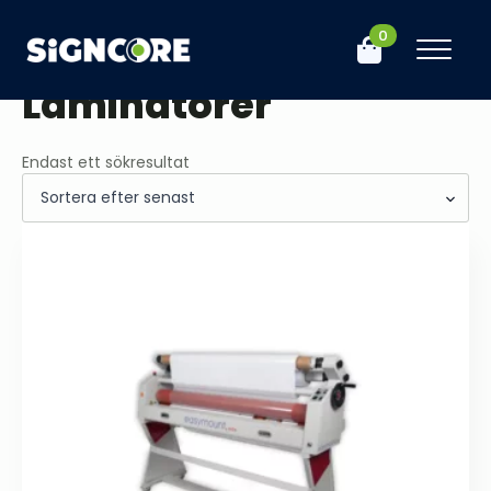
0
Hem
Butik
Efterbehandling
Laminatorer
Laminatorer
Endast ett sökresultat