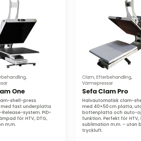
rbehandling,
Clam, Efterbehandling,
sar
Värmepressar
lam One
Sefa Clam Pro
lam-shell-press
Halvautomatisk clam-she
med fast underplatta
med 40×50 cm platta, ut
-Release-system. PID-
bottenplatta och auto-
 lämpad för HTV, DTG,
funktion. Perfekt för HTV,
on m.m.
sublimation m.m. – utan 
tryckluft.