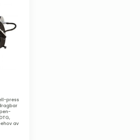
ll-press
dragbar
open-
 DTG,
behov av