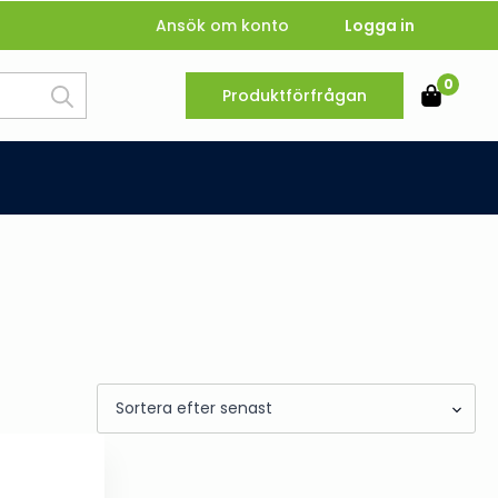
Ansök om konto
Logga in
Search
0
Produktförfrågan
for: