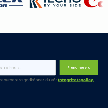
Prenumerera
renumerera godkänner du vår
Integritetspolicy.