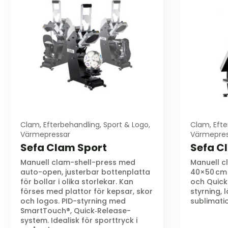
Clam, Efterbehandling, Sport & Logo,
Clam, Efte
Värmepressar
Värmepres
Sefa Clam Sport
Sefa C
Manuell clam-shell-press med
Manuell c
auto-open, justerbar bottenplatta
40×50 cm 
för bollar i olika storlekar. Kan
och Quick
förses med plattor för kepsar, skor
styrning,
och logos. PID-styrning med
sublimati
SmartTouch®, Quick‑Release-
system. Idealisk för sporttryck i