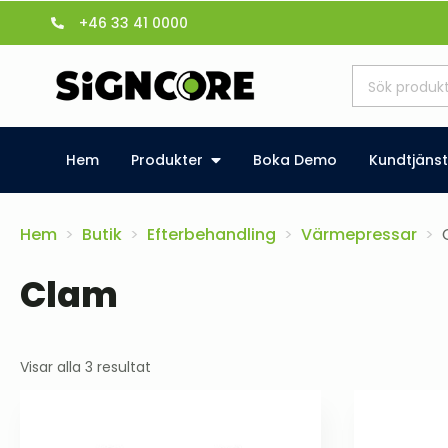
+46 33 41 0000
Hem
Produkter
Boka Demo
Kundtjänst
Hem
Butik
Efterbehandling
Värmepressar
Clam
Sortera
Visar alla 3 resultat
efter
senaste