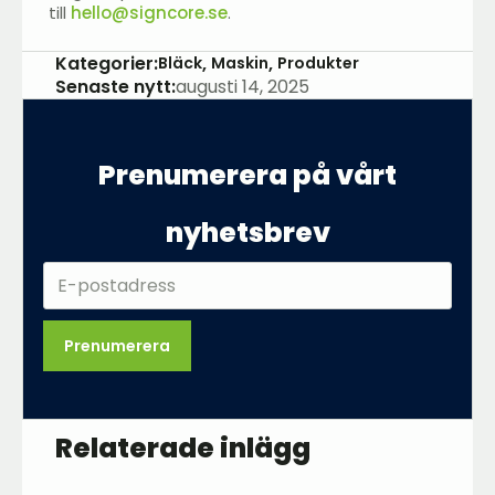
till
hello@signcore.se
.
Kategorier:
Bläck
Maskin
Produkter
Senaste nytt:
augusti 14, 2025
Prenumerera på vårt
nyhetsbrev
Prenumerera
Relaterade inlägg