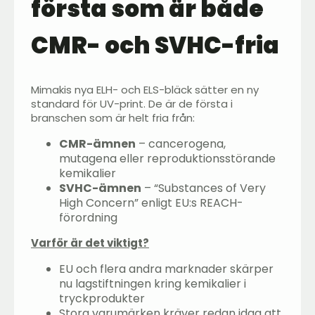
första som är både
CMR- och SVHC-fria
Mimakis nya ELH- och ELS-bläck sätter en ny
standard för UV-print. De är de första i
branschen som är helt fria från:
CMR-ämnen
– cancerogena,
mutagena eller reproduktionsstörande
kemikalier
SVHC-ämnen
– “Substances of Very
High Concern” enligt EU:s REACH-
förordning
Varför är det viktigt?
EU och flera andra marknader skärper
nu lagstiftningen kring kemikalier i
tryckprodukter
Stora varumärken kräver redan idag att