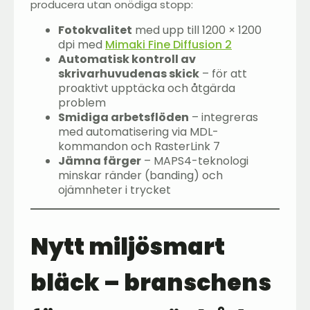
producera utan onödiga stopp:
Fotokvalitet
med upp till 1200 × 1200
dpi med
Mimaki Fine Diffusion 2
Automatisk kontroll av
skrivarhuvudenas skick
– för att
proaktivt upptäcka och åtgärda
problem
Smidiga arbetsflöden
– integreras
med automatisering via MDL-
kommandon och RasterLink 7
Jämna färger
– MAPS4-teknologi
minskar ränder (banding) och
ojämnheter i trycket
Nytt miljösmart
bläck – branschens