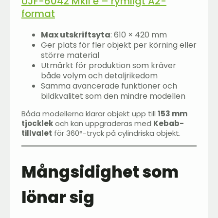
UJF-6042 MkII e – rymligt A2-
format
Max utskriftsyta
: 610 × 420 mm
Ger plats för fler objekt per körning eller
större material
Utmärkt för produktion som kräver
både volym och detaljrikedom
Samma avancerade funktioner och
bildkvalitet som den mindre modellen
Båda modellerna klarar objekt upp till
153 mm
tjocklek
och kan uppgraderas med
Kebab-
tillvalet
för 360°-tryck på cylindriska objekt.
Mångsidighet som
lönar sig