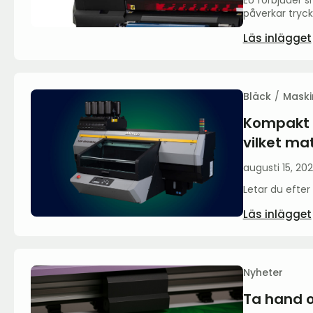
påverkar tryck
Läs inlägget
Bläck
Maski
Kompakt 
vilket ma
augusti 15, 20
Letar du efte
Läs inlägget
Nyheter
Ta hand 