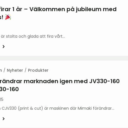
firar 1 år – Välkommen på jubileum med
s!
är stolta och glada att fira vårt…
n
Nyheter
Produkter
örändrar marknaden igen med JV330-160
30-160
25
 CJV330 (print & cut) är maskinen där Mimaki förändrar…