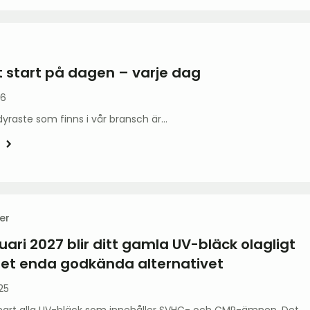
t start på dagen – varje dag
26
yraste som finns i vår bransch är…
er
nuari 2027 blir ditt gamla UV-bläck olagligt
det enda godkända alternativet
25
snart alla UV-bläck som innehåller SVHC- och CMR-ämnen. Det