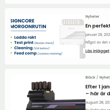
Nyheter
En perfek
januari 29, 20
Något av det d
Läs inlägget
Bläck
Nyhet
Efter 1 ja
– här är 
augusti 28, 20
EU förbjuder 