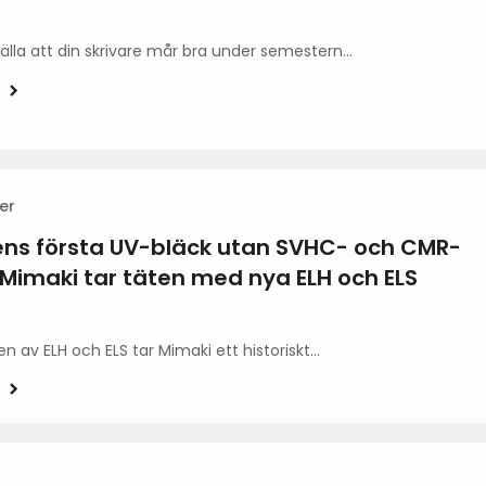
tälla att din skrivare mår bra under semestern…
er
ns första UV-bläck utan SVHC- och CMR-
imaki tar täten med nya ELH och ELS
n av ELH och ELS tar Mimaki ett historiskt…