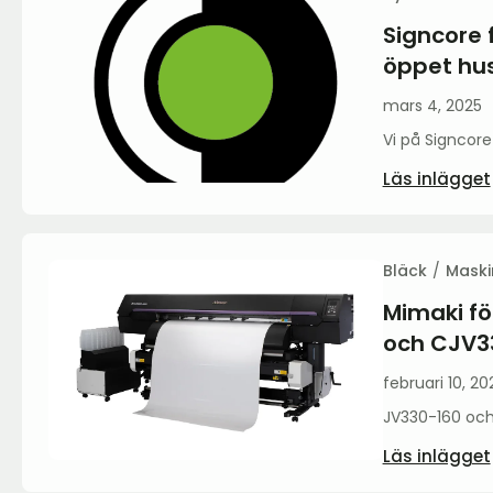
Signcore 
öppet hu
mars 4, 2025
Vi på Signcore 
Läs inlägget
Bläck
Maski
Mimaki f
och CJV3
februari 10, 20
JV330-160 och
Läs inlägget