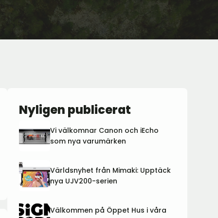
Nyligen publicerat
Vi välkomnar Canon och iEcho
som nya varumärken
Världsnyhet från Mimaki: Upptäck
nya UJV200-serien
Välkommen på Öppet Hus i våra