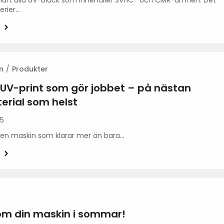
erier…
n
Produkter
UV-print som gör jobbet – på nästan
terial som helst
25
r en maskin som klarar mer än bara…
om din maskin i sommar!