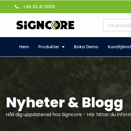
+46 33 41 0000
Hem
Produkter
Boka Demo
Kundtjänst
Nyheter & Blogg
Håll dig uppdaterad hos Signcore - Här hittar du info