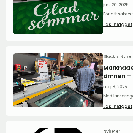
juni 20, 2025
För att säkers
Läs inlägget
Bläck
Nyhet
Marknade
ämnen – M
maj 8, 2025
Med lanseringe
Läs inlägget
Nyheter