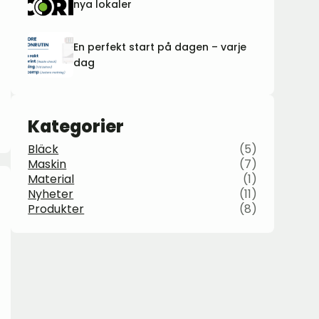
nya lokaler
En perfekt start på dagen – varje
dag
Kategorier
Bläck
(5)
Maskin
(7)
Material
(1)
Nyheter
(11)
Produkter
(8)