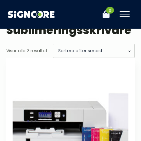
0
Hem
Butik
Maskiner
Sublimeringsskrivare
Sublimeringsskrivare
Sortera
Visar alla 2 resultat
efter
senaste