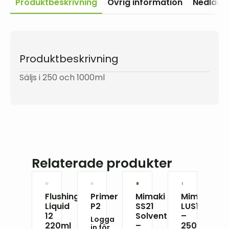
Produktbeskrivning
Övrig information
Nedladd
Produktbeskrivning
Säljs i 250 och 1000ml
Relaterade produkter
Flushing
Primer
Mimaki
Mimaki
Liquid
P2
SS21
LUS120
12
Solventbläck
–
Logga
220ml
–
250/1000m
in för