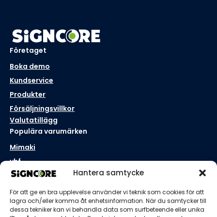
Företaget
Boka demo
Kundservice
Produkter
Försäljningsvillkor
Valutatillägg
Populära varumärken
Mimaki
vhf
Hantera samtycke
Aristo
Roll-X
För att ge en bra upplevelse använder vi teknik som cookies för att
Kontakta oss
lagra och/eller komma åt enhetsinformation. När du samtycker till
dessa tekniker kan vi behandla data som surfbeteende eller unika
Borås, Sverige