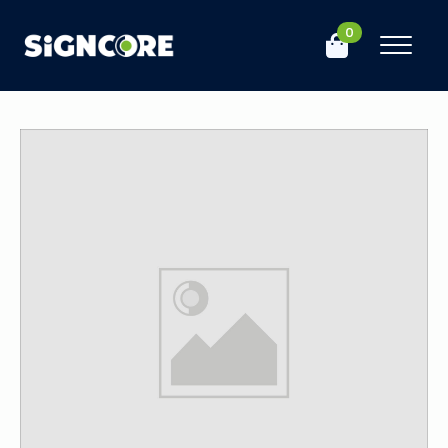
0
Hem
Butik
Bläck & Tillbehör
Primer
Mimaki
Primer PR200