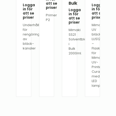
Bulk
att se
Logga
Logga
priser
in för
in för
Logga
att se
att se
in för
Primer
priser
priser
att se
P2
priser
Underhållsvätska
Mimaki
för
UV
Mimaki
rengöring
bläck
SS21
av
LUS120
Solventbläck
bläck-
–
i
kanaler
Flaska
Bulk
för
2000ml.
Mimaki
UV-
Printer.
Curable
med
LED
lampa.
Den
Den
här
här
produkten
produkten
har
har
flera
flera