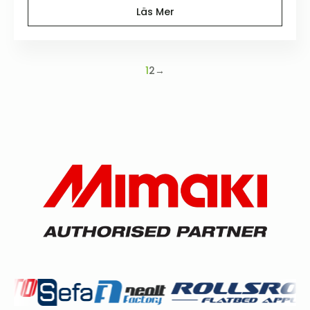
Läs Mer
1
2
→