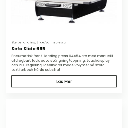
Efterbehandling, Slide, Värmepressar
Sefa Slide 655
Pneumatisk front-loading press 64×54 cm med manuellt
utdragbart fack, auto stängning/öppning, touchdisplay
och PID-reglering. Idealisk för medelvolymer på stora
textilark och hårda substrat.
Läs Mer