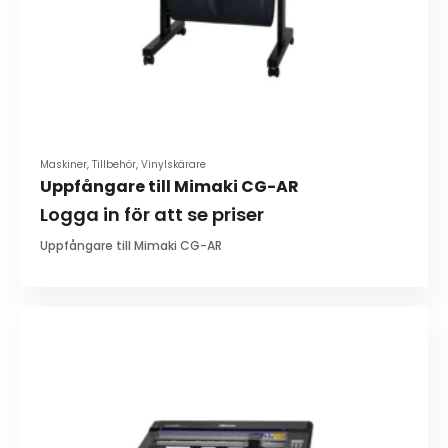
Maskiner, Tillbehör, Vinylskärare
Uppfångare till Mimaki CG-AR
Logga in för att se priser
Uppfångare till Mimaki CG-AR
Den
här
produkten
har
flera
varianter.
De
olika
alternativen