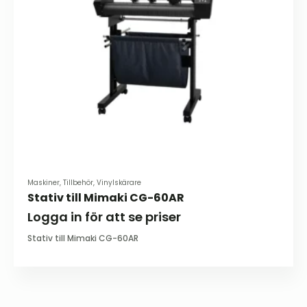
kan
väljas
på
produktsidan
Maskiner, Tillbehör, Vinylskärare
Stativ till Mimaki CG-60AR
Logga in för att se priser
Stativ till Mimaki CG-60AR