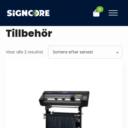
0
Hem
Butik
Maskiner
Vinylskärare
Tillbehör
Tillbehör
Sortera
Visar alla 2 resultat
efter
senaste