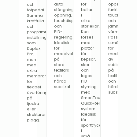
auto
för
öppen/stäng-
och
stängning/
bollar
funktion,
fotpedal.
öppning,
i
touchscreen
Samma
touchdisplay
olika
och
kraftfulla
och
storlekar.
jämn
och
PID-
Kan
värmefördelni
programmerbara
reglering.
förses
Passar
inställningar
Idealisk
med
utmärkt
som
för
plattor
för
Duplex
medelvolymer
för
medelvolyme
Pro,
på
kepsar,
av
men
stora
skor
sublimering
med
textilark
och
på
extra
och
logos.
textil
membranplatta
hårda
PID-
och
för
substrat.
styrning
hårda
flexibel
med
substrat.
överföring
SmartTouch®,
på
Quick‑Release-
tjocka
system.
eller
Idealisk
strukturerade
för
plagg.
sporttryck
i
små