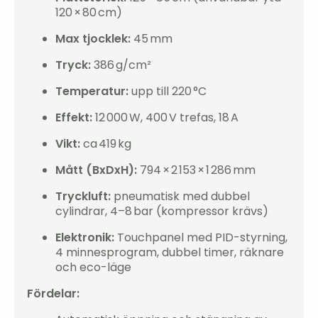
120 × 80 cm)
Max tjocklek:
45 mm
Tryck:
386 g/cm²
Temperatur:
upp till 220 °C
Effekt:
12 000 W, 400 V trefas, 18 A
Vikt:
ca 419 kg
Mått (BxDxH):
794 × 2 153 × 1 286 mm
Tryckluft:
pneumatisk med dubbel
cylindrar, 4–8 bar (kompressor krävs)
Elektronik:
Touchpanel med PID-styrning,
4 minnesprogram, dubbel timer, räknare
och eco-läge
Fördelar: