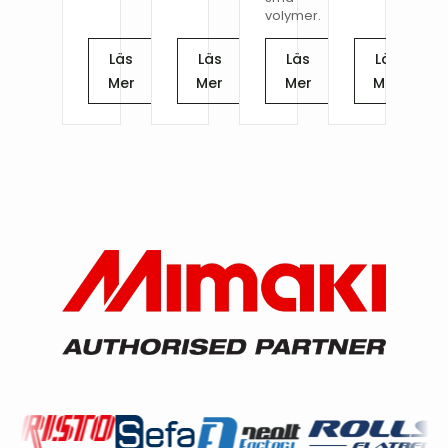
volymer.
Läs
Läs
Läs
Läs
Mer
Mer
Mer
Mer