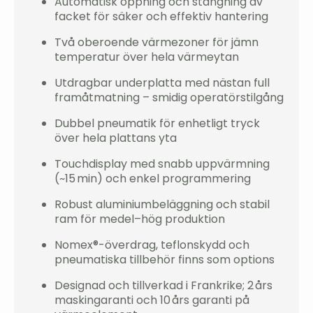
Automatisk öppning och stängning av
facket för säker och effektiv hantering
Två oberoende värmezoner för jämn
temperatur över hela värmeytan
Utdragbar underplatta med nästan full
framåtmatning – smidig operatörstilgång
Dubbel pneumatik för enhetligt tryck
över hela plattans yta
Touchdisplay med snabb uppvärmning
(~15 min) och enkel programmering
Robust aluminiumbeläggning och stabil
ram för medel–hög produktion
Nomex®-överdrag, teflonskydd och
pneumatiska tillbehör finns som options
Designad och tillverkad i Frankrike; 2 års
maskingaranti och 10 års garanti på