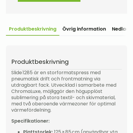
Produktbeskrivning
Övrig information
Nedladd
Produktbeskrivning
Slide 1285 är en storformatspress med
pneumatisk drift och frontmatning via
utdragbart fack. Utvecklad i samarbete med
ChromaLuxe, möjliggör den högupplöst
sublimering på stora textil- och skivmaterial,
med två oberoende värmezoner för optimal
värmefördelning.
Specifikationer:
Plattstorlek:
125 × 85 cm (användbar yta