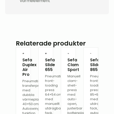
värmeelement
Relaterade produkter
Sefa
Sefa
Sefa
Sefa
Duplex
Slide
Clam
Slide
Air
655
Sport
865
Pro
Pneumatisk
Manuell
Pneumatisk
front-
clam-
front-
Pneumatisk
loading
shell-
loading
transferpress
press
press
press
med
64×54 cm
med
85×65 cm
dubbla
med
auto-
med
värmeplattor
manuellt
open,
utdragbart
40×50 cm.
utdragbart
justerbar
fack,
Autoswing-
fack,
bottenplatta
automatisk
funktion