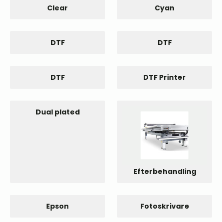
Clear
Cyan
DTF
DTF
DTF
DTF Printer
Dual plated
Efterbehandling
Epson
Fotoskrivare