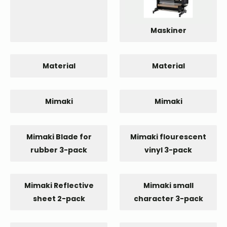
Maskiner
Material
Material
Mimaki
Mimaki
Mimaki Blade for
Mimaki flourescent
rubber 3-pack
vinyl 3-pack
Mimaki Reflective
Mimaki small
sheet 2-pack
character 3-pack