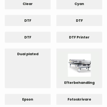
Clear
Cyan
DTF
DTF
DTF
DTF Printer
Dual plated
Efterbehandling
Epson
Fotoskrivare