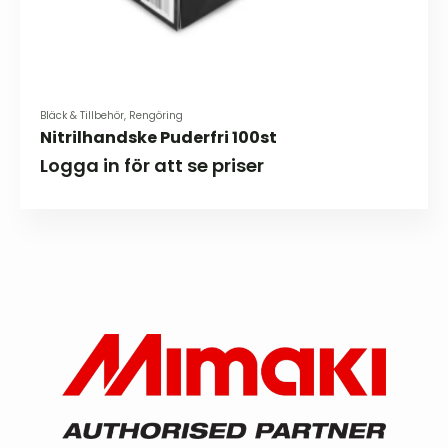
Bläck & Tillbehör, Rengöring
Nitrilhandske Puderfri 100st
Logga in för att se priser
Den
här
produkten
har
flera
varianter.
De
olika
alternativen
kan
väljas
på