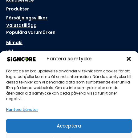
Kundservice
Produkter
Försäljningsvillkor
Valutatillägg
Populära varumärken
Mimaki
vhf
Hantera samtycke
Aristo
Roll-X
För att ge en bra upplevelse använder vi teknik som cookies för att
Kontakta oss
lagra och/eller komma åt enhetsinformation. När du samtycker till
dessa tekniker kan vi behandla data som surfbeteende eller unika
Borås, Sverige
ID:n på denna webbplats. Om du inte samtycker eller om du
+46 33 41 0000
återkallar ditt samtycke kan detta påverka vissa funktioner
hello@signcore.se
negativt.
Håll dig uppdaterad
Hantera tjänster
Acceptera