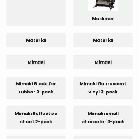
Maskiner
Material
Material
Mimaki
Mimaki
Mimaki Blade for
Mimaki flourescent
rubber 3-pack
vinyl 3-pack
Mimaki Reflective
Mimaki small
sheet 2-pack
character 3-pack