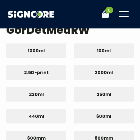
0
Hem
Produkt Varumärke
GörDetMedRW
GörDetMedRW
1000ml
100ml
2.5D-print
2000ml
220ml
250ml
440ml
600ml
600mm
800mm